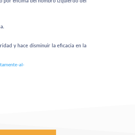
to por encima del hombro izquierdo del
a.
idad y hace disminuir la eficacia en la
ctamente-al-