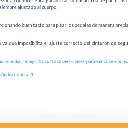
ar a conducir. Para garantizar su eficacia ha de partir jus
 siempre ajustado al cuerpo.
porcionando buen tacto para pisar los pedales de manera precis
ya que imposibilita el ajuste correcto del cinturón de segur
acion/conducir-mejor/2016/1212Diez-claves-para-sentarse-corre
e/index.html#p=1