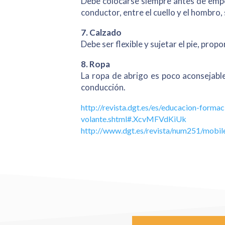
Debe colocarse siempre antes de empez
conductor, entre el cuello y el hombro,
7. Calzado
Debe ser flexible y sujetar el pie, pro
8. Ropa
La ropa de abrigo es poco aconsejable 
conducción.
http://revista.dgt.es/es/educacion-form
volante.shtml#.XcvMFVdKiUk
http://www.dgt.es/revista/num251/mobil